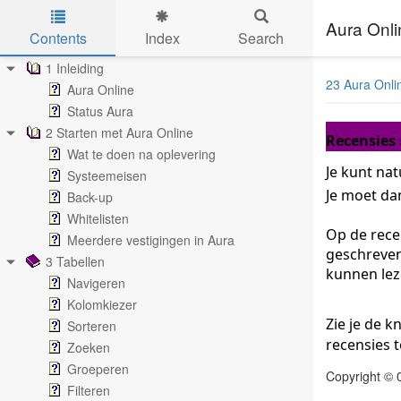
Aura Onli
Contents
Index
Search
Skip to main content
1 Inleiding
23 Aura Onli
Aura Online
Status Aura
2 Starten met Aura Online
Recensies 
Wat te doen na oplevering
Je kunt nat
Systeemeisen
Je moet da
Back-up
Whitelisten
Op de rece
Meerdere vestigingen in Aura
geschreven 
3 Tabellen
kunnen leze
Navigeren
Kolomkiezer
Zie je de 
Sorteren
recensies t
Zoeken
Groeperen
Copyright © 
Filteren