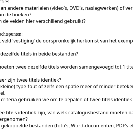
cties.
an andere materialen (video’s, DVD’s, naslagwerken) of vers
an de boeken?
n de velden hier verschillend gebruikt?
chtspunten:
t veld ‘vestiging’ de oorspronkelijk herkomst van het exe
l dezelfde titels in beide bestanden?
moeten twee dezelfde titels worden samengevoegd tot 1 tit
r zijn twee titels identiek?
(kleine) type-fout of zelfs een spatie meer of minder beteke
el.
criteria gebruiken we om te bepalen of twee titels identiek zi
ee titels identiek zijn, van welk catalogusbestand moeten 
ergenomen?
r gekoppelde bestanden (foto’s, Word-documenten, PDF’s etc.