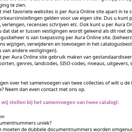
ging te zien.
st met favoriete websites is per Aura Online site apart in te s
orkeursinstellingen gelden voor uw eigen site. Dus u kunt p
 verlengen, recensies schrijven etc. Ook kunt u per Aura Onli
dat dat er tussen vestigingen wordt geleend als dit niet de
ogusbeheer is van toepassing per Aura Online site. (behee
ens wijzigen, verwijderen en toevoegen in het catalogusbes
es van andere vestigingen).
t per Aura Online site gebruik maken van gestandaardiseerd
orten, genres, landcodes, SISO-codes, niveaus, uitgevers, se
agen over het samenvoegen van twee collecties of wilt u de
e? Neem dan even contact met ons op.
 wij stellen bij het samenvoegen van twee catalogi:
gus
ocumentnummers uniek?
an moeten de dubbele documentnummers worden omgenumme