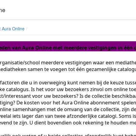
ne
t Aura Online
eden van Aura Online met meerdere vestigingen in één 
rganisatie/school meerdere vestigingen waar een mediathe
ediatheken samen te voegen tot één gezamenlijke catalog
e factoren die u in overweging kunt nemen bij de keuze tusse
e catalogus. Is het voor uw bezoekers zinvol om online toeg
kt/interessant voor uw bezoekers? Is de collectie beschikb
tiging? De kosten voor het Aura Online abonnement spele
nline samenhangen met de omvang van de collectie, zijn de 
eelal iets lager dan van twee afzonderlijke catalogi. Soms i
vend te zijn. U dient bovendien ook rekening te houden m