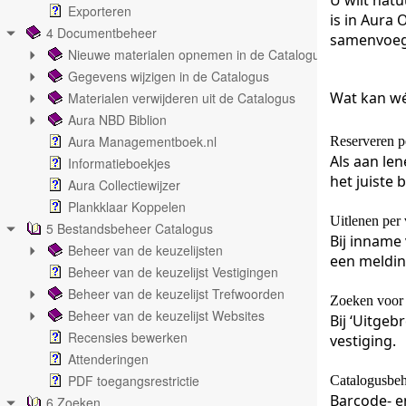
U wilt natu
Exporteren
is in Aura
4 Documentbeheer
samenvoege
Nieuwe materialen opnemen in de Catalogus
Gegevens wijzigen in de Catalogus
Wat kan wé
Materialen verwijderen uit de Catalogus
Aura NBD Biblion
Aura Managementboek.nl
Reserveren p
Als aan le
Informatieboekjes
het juiste 
Aura Collectiewijzer
Plankklaar Koppelen
Uitlenen per 
5 Bestandsbeheer Catalogus
Bij inname 
Beheer van de keuzelijsten
een meldin
Beheer van de keuzelijst Vestigingen
Beheer van de keuzelijst Trefwoorden
Zoeken voor
Beheer van de keuzelijst Websites
Bij ‘Uitgeb
Recensies bewerken
vestiging.
Attenderingen
PDF toegangsrestrictie
Catalogusbeh
Barcode- e
6 Zoeken