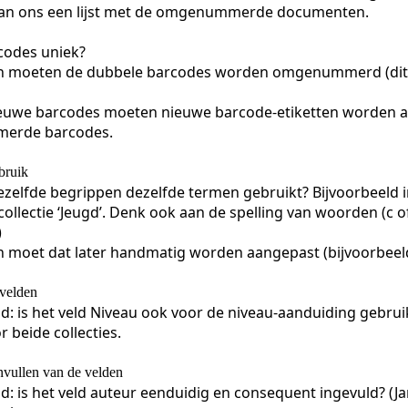
van ons een lijst met de omgenummerde documenten.
rcodes uniek?
an moeten de dubbele barcodes worden omgenummerd (dit g
euwe barcodes moeten nieuwe barcode-etiketten worden afg
erde barcodes.
bruik
ezelfde begrippen dezelfde termen gebruikt? Bijvoorbeeld in
ollectie ‘Jeugd’. Denk ook aan de spelling van woorden (c o
)
an moet dat later handmatig worden aangepast (bijvoorbeeld
velden
d: is het veld Niveau ook voor de niveau-aanduiding gebrui
r beide collecties.
nvullen van de velden
d: is het veld auteur eenduidig en consequent ingevuld? (Jans