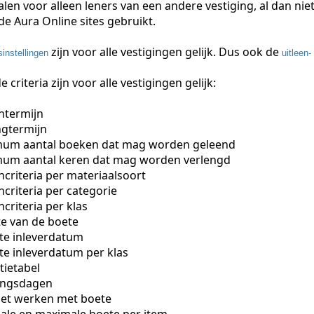
len voor alleen leners van een andere vestiging, al dan niet
de Aura Online sites gebruikt.
zijn voor alle vestigingen gelijk. Dus ook de
instellingen
uitleen-
 criteria zijn voor alle vestigingen gelijk:
ntermijn
ngtermijn
um aantal boeken dat mag worden geleend
um aantal keren dat mag worden verlengd
ncriteria per materiaalsoort
ncriteria per categorie
ncriteria per klas
e van de boete
ste inleverdatum
te inleverdatum per klas
tietabel
ngsdagen
iet werken met boete