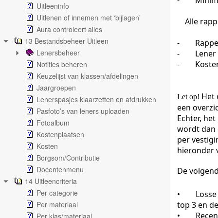
-
Minim
Uitleeninfo
Uitlenen of innemen met ‘bijlagen’
Alle rappel
Aura controleert alles
13 Bestandsbeheer Uitleen
-
Rappe
Lenersbeheer
-
Lener 
-
Koste
Notities beheren
Keuzelijst van klassen/afdelingen
Jaargroepen
Het 
Let op!
Lenerspasjes klaarzetten en afdrukken
een overzi
Pasfoto’s van leners uploaden
Echter, het
Fotoalbum
wordt dan 
Kostenplaatsen
per vestigi
Kosten
hieronder 
Borgsom/Contributie
Docentenmenu
De volgende
14 Uitleencriteria
Per categorie
•
Losse
Per materiaal
top 3 en de
•
Recens
Per klas/materiaal