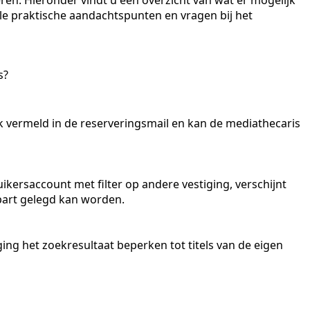
eren. Hieronder vindt u een overzicht van wat er mogelijk
ele praktische aandachtspunten en vragen bij het
s?
k vermeld in de reserveringsmail en kan de mediathecaris
ikersaccount met filter op andere vestiging, verschijnt
apart gelegd kan worden.
ing het zoekresultaat beperken tot titels van de eigen