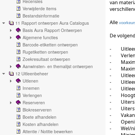
Recensies
van materia
Verwijderde items
verschillen
Bestandsinformatie
Alle
11 Rapport ontwerpen Aura Catalogus
voorkeurs
Basis Aura Rapport Ontwerpen
De volgende
Algemene functies
Barcode-etiketten ontwerpen
-
Uitlee
Rugetiketten ontwerpen
-
Verle
Zoekresultaat ontwerpen
-
Maxim
Aanwinsten- en themalijst ontwerpen
-
Maxim
12 Uitleenbeheer
-
Uitlee
Uitlenen
-
Uitlee
Innemen
-
Uitlee
-
Hoogt
Verlengen
-
Uiter
Reserveren
-
Uiters
Blokreserveren
-
Vakan
Boete afhandelen
-
Openi
Kosten afhandelen
-
Wel/n
Attentie / Notitie bewerken