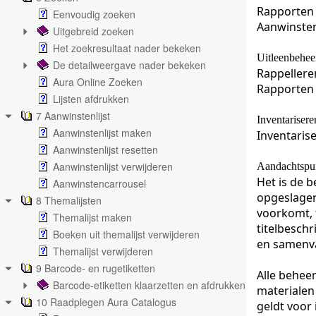
Rapporten 
Eenvoudig zoeken
Aanwinsten
Uitgebreid zoeken
Het zoekresultaat nader bekeken
Uitleenbehee
De detailweergave nader bekeken
Rappellere
Aura Online Zoeken
Rapporten 
Lijsten afdrukken
7 Aanwinstenlijst
Inventarisere
Aanwinstenlijst maken
Inventarise
Aanwinstenlijst resetten
Aanwinstenlijst verwijderen
Aandachtspu
Het is de 
Aanwinstencarrousel
opgeslagen
8 Themalijsten
voorkomt, 
Themalijst maken
titelbeschr
Boeken uit themalijst verwijderen
en samenva
Themalijst verwijderen
9 Barcode- en rugetiketten
Alle behee
Barcode-etiketten klaarzetten en afdrukken
materialen 
10 Raadplegen Aura Catalogus
geldt voor