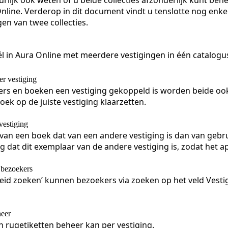
urlijk ook weten of u beide collecties afzonderlijk kunt beh
 Online. Verderop in dit document vindt u tenslotte nog enk
n van twee collecties.
l in Aura Online met meerdere vestigingen in één catalogu
er vestiging
ners en boeken een vestiging gekoppeld is worden beide oo
boek op de juiste vestiging klaarzetten.
vestiging
van een boek dat van een andere vestiging is dan van gebru
g dat dit exemplaar van de andere vestiging is, zodat het 
 bezoekers
reid zoeken’ kunnen bezoekers via zoeken op het veld Vestig
eer
n rugetiketten beheer kan per vestiging.