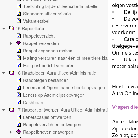
eigen vesti
Toelichting bij de uitleencriteria tabellen
•
De lij
Standaard uitleencriteria
•
De vo
Vakantietabel
reserveren,
15 Rappelleren
voorkomt u 
Rappeloverzicht
•
Catal
Rappel verzenden
titelgegev
Rappel ongedaan maken
Online sit
Mailing versturen naar één of meerdere klassen
•
U kun
Een pushbericht versturen
materiaalso
16 Raadplegen Aura UitleenAdministratie
Raadplegen bestanden
Heeft u vr
Leners met Openstaande boete opvragen
Aura Onlin
Leners op Attentielijst opvragen
Dashboard
Vragen die
17 Rapport ontwerpen Aura UitleenAdministratie
Lenerspasjes ontwerpen
Aura Catalo
Rappeloverzichten ontwerpen
Zijn de d
Rappelbrieven ontwerpen
Zo niet, d