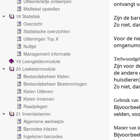
Uitleenbriefje ontwerpen
ontvangt 
Mailtekst opstellen
18 Statistiek
Zijn de ba
Overzicht
Zo niet, d
Statistische overzichten
Voor de ni
Uitleningen Top X
omgenumm
Nullijst
Management informatie
Trefwoordge
19 Leengeldenmodule
Zijn voor d
20 Leskistenmodule
de andere c
Bestandsbeheer Kisten
huisdieren
Bestandsbeheer Bestemmingen
Zo niet, d
Kisten Uitlenen
Kisten Innemen
Gebruik van 
Raadplegen
Bijvoorbeel
21 Inventariseren
velden, voo
Algemene werkwijze
Manier van i
Barcodes inlezen
Bijvoorbeel
Ingelezen barcodes