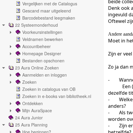
beide colle
Vergelijken met de Catalogus
Denk ook a
Gescand maar uitgeleend
ingevuld d
Barcodebestand leegmaken
Oftewel zij
22 Systeemonderhoud
Voorkeursinstellingen
Andere aanda
Veldnamen bewerken
Moet in he
Accountbeheer
Homepage Designer
Zijn er vee
Bestanden opschonen
Zo ja dan 
23 Aura Online Zoeken
Aanmelden en inloggen
-
Wannee
Zoeken
Een 
Zoeken in catalogus van OB
dezelfde tit
Zoeken in e-books van bibliotheek.nl
-
Welke 
Ontdekken
anders?
Mijn AuraSpace
-
Als tw
24 Aura Junior
worden ov
25 Aura Planning
-
Zijn e
Hoe beginnen?
hetzelfde?