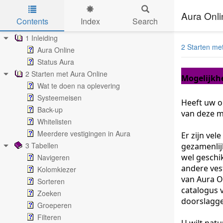
Aura Onli
Contents
Index
Search
Skip to main content
1 Inleiding
2 Starten me
Aura Online
Status Aura
2 Starten met Aura Online
Mogelijkh
Wat te doen na oplevering
Systeemeisen
Heeft uw o
Back-up
van deze m
Whitelisten
Meerdere vestigingen in Aura
Er zijn vel
3 Tabellen
gezamenlijk
wel geschi
Navigeren
andere ves
Kolomkiezer
van Aura O
Sorteren
catalogus v
Zoeken
doorslagge
Groeperen
Filteren