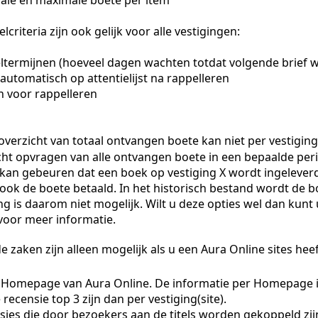
ale en maximale boete per item
criteria zijn ook gelijk voor alle vestigingen:
ltermijnen (hoeveel dagen wachten totdat volgende brief w
automatisch op attentielijst na rappelleren
n voor rappelleren
overzicht van totaal ontvangen boete kan niet per vestigin
cht opvragen van alle ontvangen boete in een bepaalde per
 kan gebeuren dat een boek op vestiging X wordt ingeleverd t
ook de boete betaald. In het historisch bestand wordt de b
ng is daarom niet mogelijk. Wilt u deze opties wel dan kunt
voor meer informatie.
 zaken zijn alleen mogelijk als u een Aura Online sites heef
 Homepage van Aura Online. De informatie per Homepage is
 recensie top 3 zijn dan per vestiging(site).
ies die door bezoekers aan de titels worden gekoppeld zijn