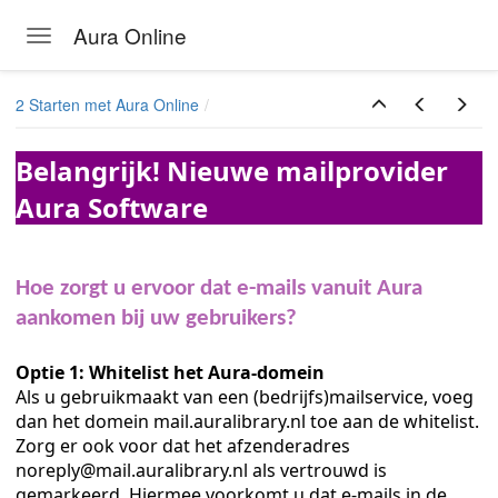
Aura Online
Toggle navigation
Skip to main content
2 Starten met Aura Online
Belangrijk! Nieuwe mailprovider
Aura Software
Hoe zorgt u ervoor dat e-mails vanuit Aura
aankomen bij uw gebruikers?
Optie 1: Whitelist het Aura-domein
Als u gebruikmaakt van een (bedrijfs)mailservice, voeg
dan het domein mail.auralibrary.nl toe aan de whitelist.
Zorg er ook voor dat het afzenderadres
noreply@mail.auralibrary.nl als vertrouwd is
gemarkeerd. Hiermee voorkomt u dat e-mails in de