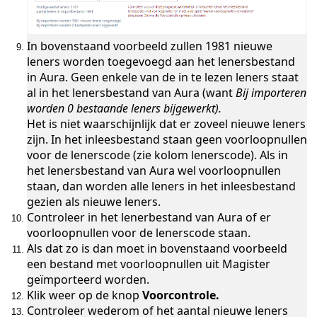
In bovenstaand voorbeeld zullen 1981 nieuwe
r
leners worden toegevoegd aan het lenersbestand
in Aura. Geen enkele van de in te lezen leners staat
zen in Aura Online
al in het lenersbestand van Aura (want
Bij importeren
ay
worden 0 bestaande leners bijgewerkt).
Het is niet waarschijnlijk dat er zoveel nieuwe leners
zen in Aura Online
zijn. In het inleesbestand staan geen voorloopnullen
voor de lenerscode (zie kolom lenerscode). Als in
ys of Esis
het lenersbestand van Aura wel voorloopnullen
staan, dan worden alle leners in het inleesbestand
Esis inlezen in Aura Online
gezien als nieuwe leners.
Controleer in het lenerbestand van Aura of er
n Aura Online
voorloopnullen voor de lenerscode staan.
atisch aanmaken
Als dat zo is dan moet in bovenstaand voorbeeld
een bestand met voorloopnullen uit Magister
egen
geïmporteerd worden.
Klik weer op de knop
Voorcontrole.
Controleer wederom of het aantal nieuwe leners