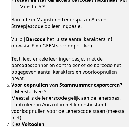
•
Totaal aantal karakters barcode (maximaal 14)?
Meestal 6 *
Barcode in Magister = Lenerspas in Aura =
Streepjescode op leerlingpasje.
Vul bij
Barcode
het juiste aantal karakters in!
(meestal 6 en GEEN voorloopnullen).
Test: lees enkele leerlingenpasjes met de
barcodescanner en controleer of de barcode het
opgegeven aantal karakters en voorloopnullen
bevat.
r
Voorloopnullen van Stamnummer exporteren?
zen in Aura Online
Meestal Nee *
Meestal is de lenerscode gelijk aan de lenerspas.
ay
Controleer in Aura of in het lenersbestand
voorloopnullen voor de Lenerscode staan (meestal
zen in Aura Online
niet).
Kies
Voltooien
ys of Esis