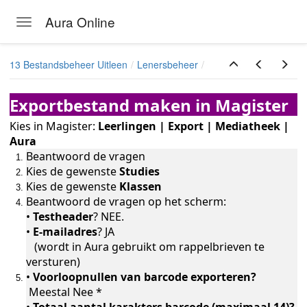
Aura Online
Toggle navigation
Skip to main content
13 Bestandsbeheer Uitleen
Lenersbeheer
Exportbestand maken in Magister
Kies in Magister:
Leerlingen | Export | Mediatheek |
Aura
Beantwoord de vragen
Kies de gewenste
Studies
Kies de gewenste
Klassen
Beantwoord de vragen op het scherm:
•
Testheader
? NEE.
•
E-mailadres
? JA
(wordt in Aura gebruikt om rappelbrieven te
versturen)
•
Voorloopnullen van barcode exporteren?
Meestal Nee *