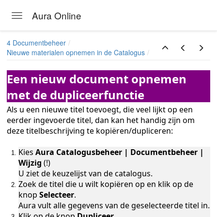
Aura Online
Toggle navigation
Skip to main content
4 Documentbeheer
Nieuwe materialen opnemen in de Catalogus
Een nieuw document opnemen
met de dupliceerfunctie
Als u een nieuwe titel toevoegt, die veel lijkt op een
eerder ingevoerde titel, dan kan het handig zijn om
deze titelbeschrijving te kopiëren/dupliceren:
Kies
Aura Catalogusbeheer | Documentbeheer |
Wijzig
(!)
U ziet de keuzelijst van de catalogus.
Zoek de titel die u wilt kopiëren op en klik op de
knop
Selecteer
.
Aura vult alle gegevens van de geselecteerde titel in.
Klik op de knop
Dupliceer.