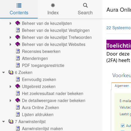
Aura Collectiewijzer
Aura Onli
Plankklaar Koppelen
Contents
Index
Search
5 Bestandsbeheer Catalogus
Skip to main content
Beheer van de keuzelijsten
22 Systeemo
Beheer van de keuzelijst Vestigingen
Beheer van de keuzelijst Trefwoorden
Beheer van de keuzelijst Websites
Toelicht
Recensies bewerken
Door deze o
Attenderingen
(2FA) heeft
PDF toegangsrestrictie
6 Zoeken
Eenvoudig zoeken
Uitgebreid zoeken
Het zoekresultaat nader bekeken
De detailweergave nader bekeken
Aura Online Zoeken
Lijsten afdrukken
7 Aanwinstenlijst
Aanwinstenlijst maken