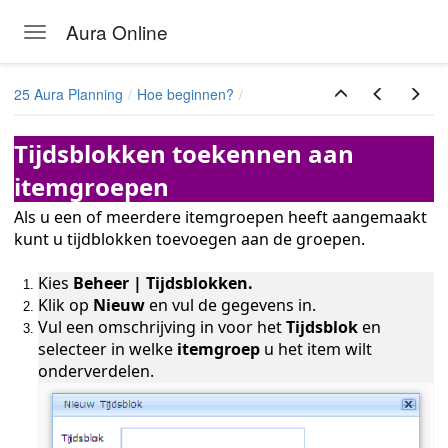
Aura Online
Toggle navigation
Skip to main content
25 Aura Planning
Hoe beginnen?
Tijdsblokken toekennen aan
ukken
itemgroepen
Als u een of meerdere itemgroepen heeft aangemaakt
kunt u tijdblokken toevoegen aan de groepen.
Kies
Beheer | Tijdsblokken.
Klik
op
Nieuw
en vul de gegevens in.
Vul een omschrijving in voor het
Tijdsblok
en
selecteer in welke
itemgroep
u het item wilt
onderverdelen.