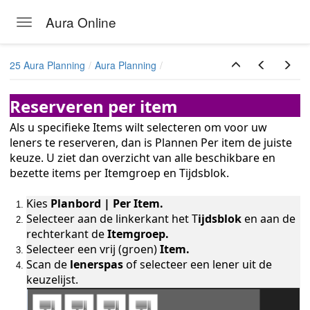
Aura Online
Toggle navigation
Skip to main content
25 Aura Planning
Aura Planning
Reserveren per item
Als u specifieke Items wilt selecteren om voor uw
leners te reserveren, dan is Plannen Per item de juiste
keuze. U ziet dan overzicht van alle beschikbare en
bezette items per Itemgroep en Tijdsblok.
Kies
Planbord
| Per Item.
Selecteer aan de linkerkant het T
ijdsblok
en aan de
rechterkant de
Itemgroep.
Selecteer een vrij (groen)
Item.
Scan de
lenerspas
of selecteer een lener uit de
keuzelijst.