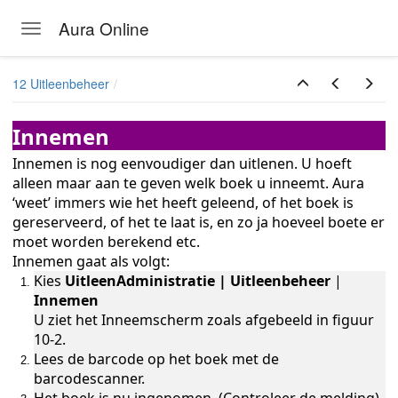
Aura Online
Toggle navigation
Skip to main content
12 Uitleenbeheer
Innemen
Innemen is nog eenvoudiger dan uitlenen. U hoeft
alleen maar aan te geven welk boek u inneemt. Aura
‘weet’ immers wie het heeft geleend, of het boek is
gereserveerd, of het te laat is, en zo ja hoeveel boete er
moet worden berekend etc.
Innemen gaat als volgt:
Kies
UitleenAdministratie | Uitleenbeheer
|
Innemen
U ziet het Inneemscherm zoals afgebeeld in figuur
10-2.
Lees de barcode op het boek met de
barcodescanner.