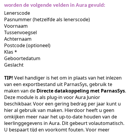
worden de volgende velden in Aura gevuld:
n Aura Online
Lenerscode
Pasnummer (hetzelfde als lenerscode)
atisch aanmaken
Voornaam
Tussenvoegsel
egen
Achternaam
Postcode (optioneel)
Klas *
Geboortedatum
Geslacht
TIP!
Veel handiger is het om in plaats van het inlezen
van een exportbestand uit ParnasSys, gebruik te
maken van de
Directe datakoppeling met ParnasSys
.
oljaar.
Deze module is als plug-in voor Aura Junior
beschikbaar. Voor een gering bedrag per jaar kunt u
hier al gebruik van maken. Hierdoor heeft u geen
omkijken meer naar het up-to-date houden van de
leerlinggegevens in Aura. Dit gebeurt volautomatisch.
U bespaart tijd en voorkomt fouten. Voor meer