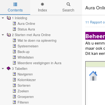
Aura Onli
Contents
Index
Search
Skip to main content
1 Inleiding
11 Rapport o
Aura Online
Status Aura
Beheer
2 Starten met Aura Online
Wat te doen na oplevering
Als u eenm
Systeemeisen
maar ook d
Back-up
Dit kan ee
Whitelisten
Meerdere vestigingen in Aura
3 Tabellen
Navigeren
Kolomkiezer
Sorteren
Zoeken
Groeperen
Filteren