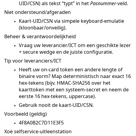
UID/CSN) als tekst “typt” in het
Pasnummer
-veld.
Niet ondersteund/afgeraden
Kaart-UID/CSN via simpele keyboard-emulatie
(kloonbaar/onveilig).
Beheer & verantwoordelijkheid
Vraag uw leverancier/ICT om een geschikte lezer
+ secure wedge en de juiste configuratie.
Tip voor leveranciers/ICT
Heeft uw on-card token een andere lengte of
binaire vorm? Map deterministisch naar exact 16
hex-tekens (bijv. HMAC-SHA256 over het
kaarttoken met een systeem-secret en neem de
eerste 16 hex-tekens, uppercase).
Gebruik nooit de kaart-UID/CSN.
Voorbeeld (geldig)
4F8A0B2C7D11E3F5
Xoë selfservice-uitleenstation