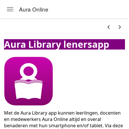
n
Aura Online
Toggle navigation
Skip to main content
Aura Library lenersapp
Met de Aura Library app kunnen leerlingen, docenten
en medewerkers Aura Online altijd en overal
benaderen met hun smartphone en/of tablet. Via deze